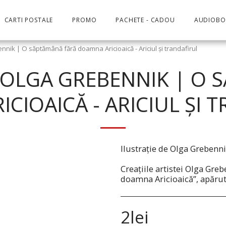
CARTI POSTALE
PROMO
PACHETE - CADOU
AUDIOB
nik | O săptămână fără doamna Aricioaică - Ariciul și trandafirul
 OLGA GREBENNIK | O 
CIOAICĂ - ARICIUL ȘI 
Ilustrație de Olga Grebenni
Creațiile artistei Olga Gre
doamna Aricioaică”, apărută
2
lei