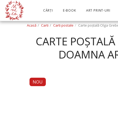
CĂRȚI
E-BOOK
ART PRINT-URI
Acasă
Carti
Carti postale
Carte poștală Olga Greben
CARTE POȘTALĂ
DOAMNA ARI
NOU