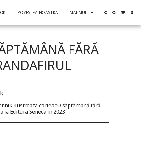
OOK
POVESTEA NOASTRA
MAI MULT
SĂPTĂMÂNĂ FĂRĂ
TRANDAFIRUL
k.
bennik ilustrează cartea ”O săptămână fără
 la Editura Seneca în 2023.