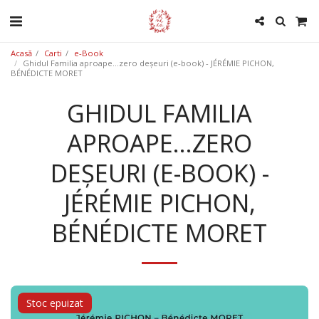
Acasă
Carti
e-Book
Ghidul Familia aproape...zero deșeuri (e-book) - JÉRÉMIE PICHON,
BÉNÉDICTE MORET
GHIDUL FAMILIA
APROAPE...ZERO
DEȘEURI (E-BOOK) -
JÉRÉMIE PICHON,
BÉNÉDICTE MORET
Stoc epuizat