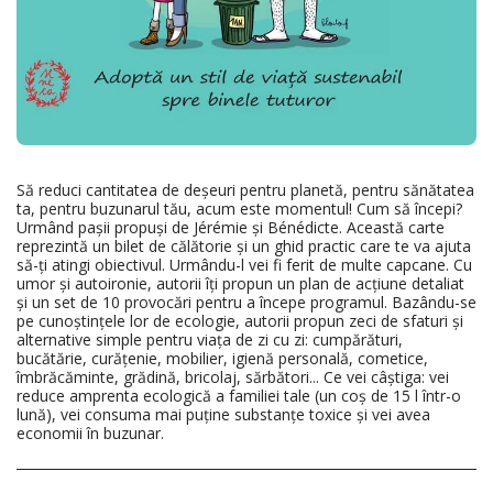
Să reduci cantitatea de deșeuri pentru planetă, pentru sănătatea
ta, pentru buzunarul tău, acum este momentul! Cum să începi?
Urmând pașii propuși de Jérémie și Bénédicte. Această carte
reprezintă un bilet de călătorie și un ghid practic care te va ajuta
să-ți atingi obiectivul. Urmându-l vei fi ferit de multe capcane. Cu
umor și autoironie, autorii îți propun un plan de acțiune detaliat
și un set de 10 provocări pentru a începe programul. Bazându-se
pe cunoștințele lor de ecologie, autorii propun zeci de sfaturi și
alternative simple pentru viața de zi cu zi: cumpărături,
bucătărie, curățenie, mobilier, igienă personală, cometice,
îmbrăcăminte, grădină, bricolaj, sărbători... Ce vei câștiga: vei
reduce amprenta ecologică a familiei tale (un coș de 15 l într-o
lună), vei consuma mai puține substanțe toxice și vei avea
economii în buzunar.