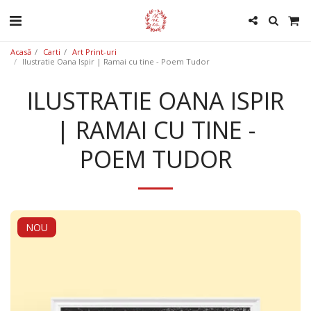
Acasă
Carti
Art Print-uri
Ilustratie Oana Ispir | Ramai cu tine - Poem Tudor
ILUSTRATIE OANA ISPIR
| RAMAI CU TINE -
POEM TUDOR
NOU