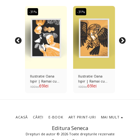
-31%
-31%
-31%
Oana
Ilustratie Oana
Ilustratie Oana
Ilustrat
mai cu
Ispir | Ramai cu
Ispir | Ramai cu
Ispir | 
i
69
lei
69
lei
6
em
tine - Poem
tine - Poem Maria
tine - 
100
lei
100
lei
100
lei
Horest
Andree
ACASĂ
CĂRȚI
E-BOOK
ART PRINT-URI
MAI MULT
Editura Seneca
Drepturi de autor © 2026 Toate drepturile rezervate