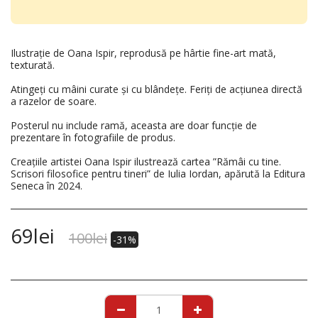
Ilustrație de Oana Ispir, reprodusă pe hârtie fine-art mată,
texturată.
Atingeți cu mâini curate și cu blândețe. Feriți de acțiunea directă
a razelor de soare.
Posterul nu include ramă, aceasta are doar funcție de
prezentare în fotografiile de produs.
Creațiile artistei Oana Ispir ilustrează cartea ”Rămâi cu tine.
Scrisori filosofice pentru tineri” de Iulia Iordan, apărută la Editura
Seneca în 2024.
69
lei
100
lei
-31%