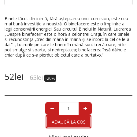
Binele făcut din inimă, fără aşteptarea unui comision, este cea
mai bună investiţie a noastră. O binefacere este o împlinire a
legii conservării energiei. Sau circuitul Binelui în Natură. Lucrarea
„Despre binefaceri” este o horă a celor trei Graţii, în care binele
si recunostinţa „trec din mână în mână şi se întorc la cel ce le-a
dat“. „Lucrurile pe care le tinem în mână sunt trecătoare, ni le
pot smulge si soarta, si nedreptatea; binefacerea însă dăinuie
chiar după ce s-a pierdut obiectul care a purtat-o.“
52
lei
65
lei
-20%
ADAUGĂ LA COŞ