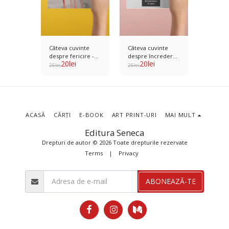
inte
Câteva cuvinte
Câteva cuvinte
Câteva 
ul
despre fericire -
despre încrederea
despre 
20
lei
20
lei
20
l
Seneca -
Seneca - Ilustrator
în sine - Seneca -
început 
25
lei
25
lei
25
lei
Daniela
Raluca Anghel
Ilustrator Andreea
Ilustrat
rosman
Stemate
Carmen
ACASĂ
CĂRȚI
E-BOOK
ART PRINT-URI
MAI MULT
Editura Seneca
Drepturi de autor © 2026 Toate drepturile rezervate
Terms
|
Privacy
ABONEAZĂ-TE