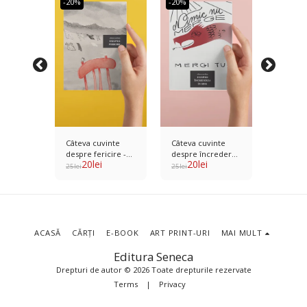
-20%
-20%
-20%
inte
Câteva cuvinte
Câteva cuvinte
Câteva 
ul
despre fericire -
despre încrederea
despre 
20
lei
20
lei
20
l
Seneca -
Seneca - Ilustrator
în sine - Seneca -
început 
25
lei
25
lei
25
lei
Daniela
Raluca Anghel
Ilustrator Andreea
Ilustrat
rosman
Stemate
Carmen
ACASĂ
CĂRȚI
E-BOOK
ART PRINT-URI
MAI MULT
Editura Seneca
Drepturi de autor © 2026 Toate drepturile rezervate
Terms
|
Privacy