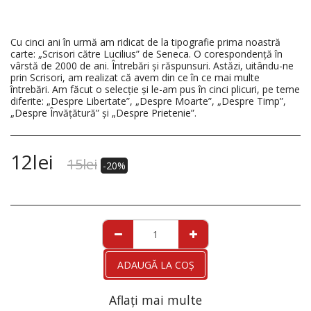
Cu cinci ani în urmă am ridicat de la tipografie prima noastră
carte: „Scrisori către Lucilius” de Seneca. O corespondenţă în
vârstă de 2000 de ani. Întrebări şi răspunsuri. Astăzi, uitându-ne
prin Scrisori, am realizat că avem din ce în ce mai multe
întrebări. Am făcut o selecţie şi le-am pus în cinci plicuri, pe teme
diferite: „Despre Libertate”, „Despre Moarte”, „Despre Timp”,
„Despre Învăţătură” şi „Despre Prietenie”.
12
lei
15
lei
-20%
ADAUGĂ LA COŞ
Aflați mai multe