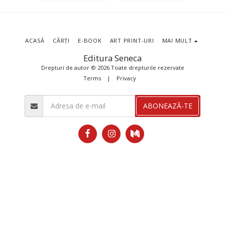
rosman
Stemate
Carmen
ACASĂ
CĂRȚI
E-BOOK
ART PRINT-URI
MAI MULT
Editura Seneca
Drepturi de autor © 2026 Toate drepturile rezervate
Terms
|
Privacy
ABONEAZĂ-TE