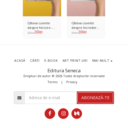
inte
Câteva cuvinte
Câteva cuvinte
Câteva 
ul
despre fericire -
despre încrederea
despre 
20
lei
20
lei
20
l
Seneca -
Seneca - Ilustrator
în sine - Seneca -
început 
25
lei
25
lei
25
lei
Daniela
Raluca Anghel
Ilustrator Andreea
Ilustrat
rosman
Stemate
Carmen
ACASĂ
CĂRȚI
E-BOOK
ART PRINT-URI
MAI MULT
Editura Seneca
Drepturi de autor © 2026 Toate drepturile rezervate
Terms
|
Privacy
ABONEAZĂ-TE