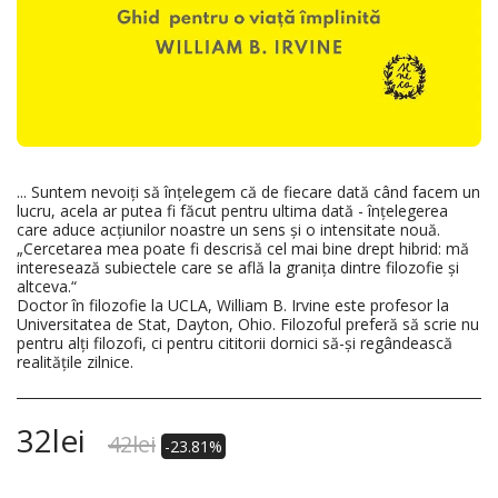
... Suntem nevoiți să înțelegem că de fiecare dată când facem un
lucru, acela ar putea fi făcut pentru ultima dată - înțelegerea
care aduce acțiunilor noastre un sens și o intensitate nouă.
„Cercetarea mea poate fi descrisă cel mai bine drept hibrid: mă
interesează subiectele care se află la granița dintre filozofie și
altceva.“
Doctor în filozofie la UCLA, William B. Irvine este profesor la
Universitatea de Stat, Dayton, Ohio. Filozoful preferă să scrie nu
pentru alți filozofi, ci pentru cititorii dornici să-și regândească
realitățile zilnice.
32
lei
42
lei
-23.81%