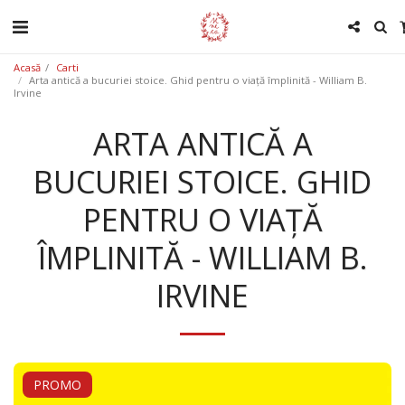
Acasă
Carti
Arta antică a bucuriei stoice. Ghid pentru o viață împlinită - William B.
Irvine
ARTA ANTICĂ A
BUCURIEI STOICE. GHID
PENTRU O VIAȚĂ
ÎMPLINITĂ - WILLIAM B.
IRVINE
PROMO