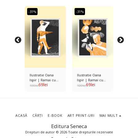
-31%
-31%
-31%
Oana
Ilustratie Oana
Ilustratie Oana
Ilustrat
mai cu
Ispir | Ramai cu
Ispir | Ramai cu
Ispir | 
i
69
lei
69
lei
6
m Maria
tine - Poem Tudor
tine - Poem
tine - 
100
lei
100
lei
100
lei
Horest
ACASĂ
CĂRȚI
E-BOOK
ART PRINT-URI
MAI MULT
Editura Seneca
Drepturi de autor © 2026 Toate drepturile rezervate