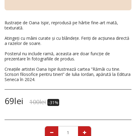
Ilustrație de Oana Ispir, reprodusă pe hârtie fine-art mată,
texturată.
Atingeți cu mâini curate și cu blândețe. Feriți de acțiunea directă
a razelor de soare.
Posterul nu include ramă, aceasta are doar funcție de
prezentare în fotografiile de produs.
Creațiile artistei Oana Ispir ilustrează cartea ”Rămâi cu tine.
Scrisori filosofice pentru tineri” de Iulia Iordan, apărută la Editura
Seneca în 2024.
69
lei
100
lei
-31%