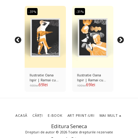
-31%
-31%
-31%
Oana
Ilustratie Oana
Ilustratie Oana
Ilustrat
mai cu
Ispir | Ramai cu
Ispir | Ramai cu
Ispir | 
i
69
lei
69
lei
6
m Maria
tine - Poem Tudor
tine - Poem
tine - 
100
lei
100
lei
100
lei
Horest
ACASĂ
CĂRȚI
E-BOOK
ART PRINT-URI
MAI MULT
Editura Seneca
Drepturi de autor © 2026 Toate drepturile rezervate