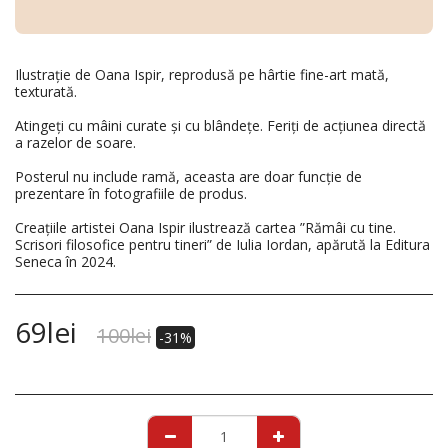
Ilustrație de Oana Ispir, reprodusă pe hârtie fine-art mată,
texturată.
Atingeți cu mâini curate și cu blândețe. Feriți de acțiunea directă
a razelor de soare.
Posterul nu include ramă, aceasta are doar funcție de
prezentare în fotografiile de produs.
Creațiile artistei Oana Ispir ilustrează cartea ”Rămâi cu tine.
Scrisori filosofice pentru tineri” de Iulia Iordan, apărută la Editura
Seneca în 2024.
69
lei
100
lei
-31%