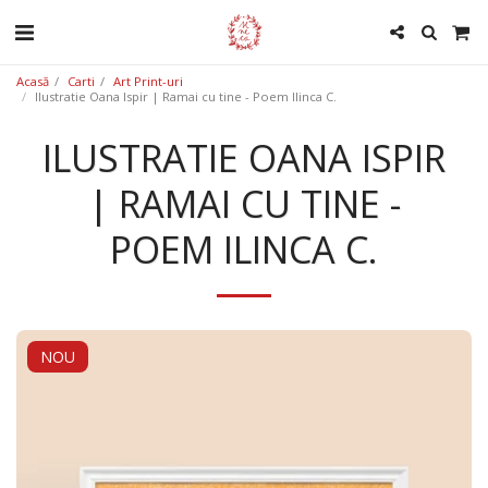
Acasă
Carti
Art Print-uri
Ilustratie Oana Ispir | Ramai cu tine - Poem Ilinca C.
ILUSTRATIE OANA ISPIR
| RAMAI CU TINE -
POEM ILINCA C.
NOU