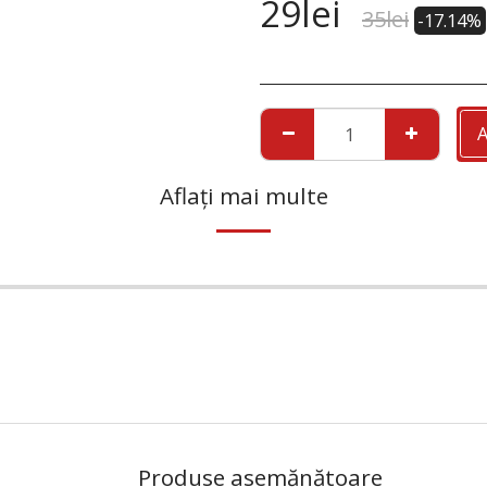
29
lei
35
lei
-17.14%
Aflați mai multe
Produse asemănătoare