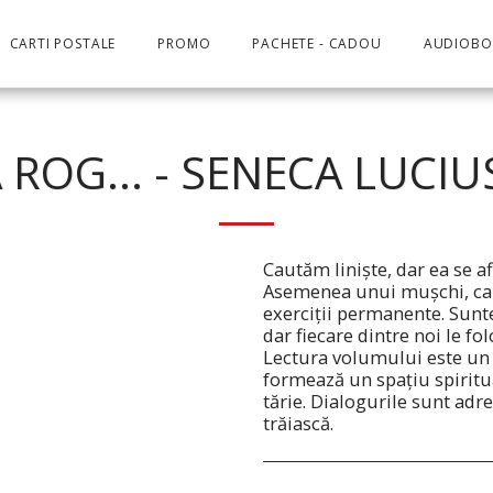
CARTI POSTALE
PROMO
PACHETE - CADOU
AUDIOB
Ă ROG... - SENECA LUC
Cautăm linişte, dar ea se afl
Asemenea unui muşchi, cali
exerciţii permanente. Sunt
dar fiecare dintre noi le fol
Lectura volumului este un a
formează un spaţiu spiritual
tărie. Dialogurile sunt adr
trăiască.