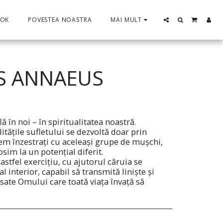
OOK
POVESTEA NOASTRA
MAI MULT
IUS ANNAEUS
ă în noi – în spiritualitatea noastră.
tăţile sufletului se dezvoltă doar prin
em înzestraţi cu aceleaşi grupe de muşchi,
osim la un potenţial diferit.
stfel exerciţiu, cu ajutorul căruia se
 interior, capabil să transmită linişte şi
esate Omului care toată viaţa învaţă să