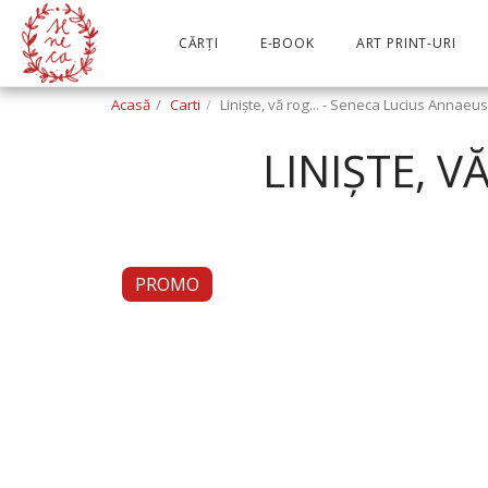
CĂRȚI
E-BOOK
ART PRINT-URI
Acasă
Carti
Liniște, vă rog... - Seneca Lucius Annaeus
LINIȘTE, V
PROMO