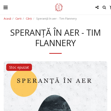
Acasă
Carti
Cărți
Speranță în aer - Tim Flannery
SPERANȚĂ ÎN AER - TIM
FLANNERY
Stoc epuizat