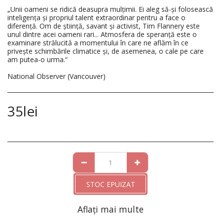
„Unii oameni se ridică deasupra mulțimii. Ei aleg să-și folosească
inteligența și propriul talent extraordinar pentru a face o
diferență. Om de știință, savant și activist, Tim Flannery este
unul dintre acei oameni rari... Atmosfera de speranță este o
examinare strălucită a momentului în care ne aflăm în ce
privește schimbările climatice și, de asemenea, o cale pe care
am putea-o urma.“
National Observer (Vancouver)
35
lei
STOC EPUIZAT
Aflați mai multe